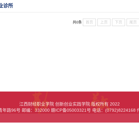
业诊所
共0条
首页
上页
下页
尾页
江西财经职业学院创新创业实践学院 版权所有 2022
6号邮编：332000 赣ICP备05003321号 电话：(0792)8224168 传真