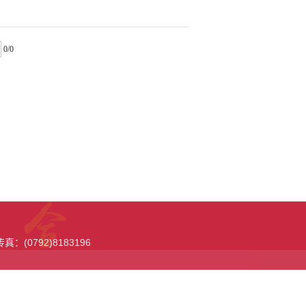
0/0
：(0792)8183196